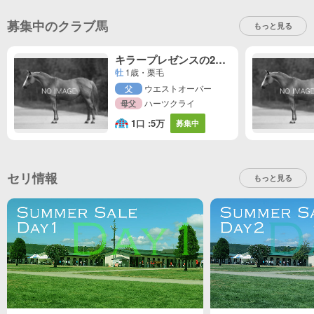
募集中のクラブ馬
もっと見る
キラープレゼンスの2025
牡
1歳・栗毛
ウエストオーバー
父
ハーツクライ
母父
1口 :
5万
募集中
セリ情報
もっと見る