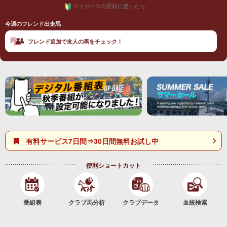
マイホースの登録に迷ったら
こちら
今週のフレンド出走馬
フレンド追加で友人の馬をチェック！
有料サービス7日間⇒30日間無料お試し中
便利ショートカット
番組表
クラブ馬分析
クラブデータ
血統検索