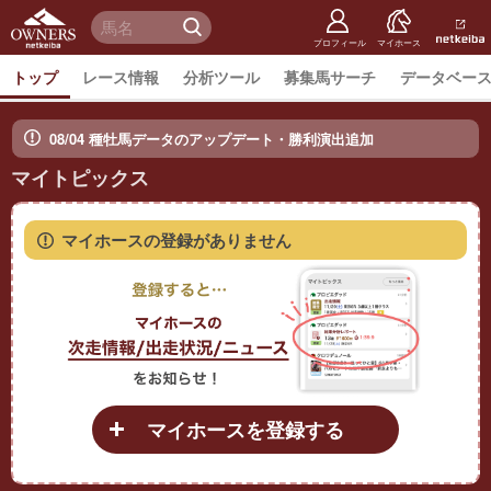
netkeiba
オーナー
検 索
ズ
netkeiba.
プロフィール
マイホース
トップ
レース情報
分析ツール
募集馬サーチ
データベー
08/04 種牡馬データのアップデート・勝利演出追加
マイトピックス
マイホースの登録がありません
マイホースを登録する