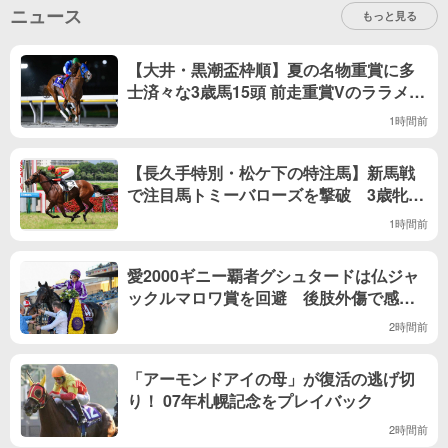
ニュース
もっと見る
【大井・黒潮盃枠順】夏の名物重賞に多
士済々な3歳馬15頭 前走重賞Vのララメテ
オは8枠14番
1時間前
【長久手特別・松ケ下の特注馬】新馬戦
で注目馬トミーバローズを撃破 3歳牝馬
アーリーハーベストに期待
1時間前
愛2000ギニー覇者グシュタードは仏ジャ
ックルマロワ賞を回避 後肢外傷で感染
症 当日JRAが馬券発売
2時間前
「アーモンドアイの母」が復活の逃げ切
り！ 07年札幌記念をプレイバック
2時間前