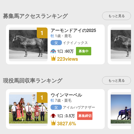
募集馬アクセスランキング
もっと見る
アーモンドアイの2025
1
牡
1歳・鹿毛
イクイノックス
父
1口 :
60万
募集中
1位
223views
現役馬回収率ランキング
もっと見る
ウインマーベル
1
牡
7歳・栗毛
アイルハヴアナザー
父
1口 :
3.5万
募集締切
1位
3827.6%