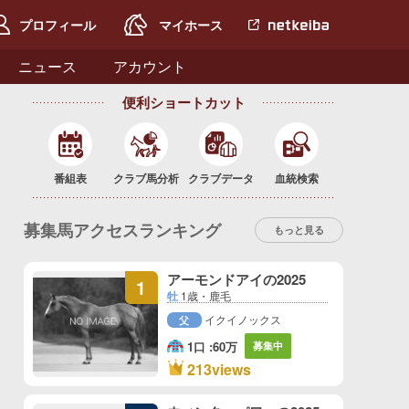
プロフィール
マイホース
netkeiba.com
へ
ニュース
アカウント
便利ショートカット
番組表
クラブ馬分析
クラブデータ
血統検索
募集馬アクセスランキング
もっと見る
アーモンドアイの2025
1
牡
1歳・鹿毛
イクイノックス
父
1口 :
60万
募集中
1
213views
位