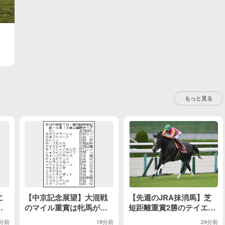
もっと見る
に
【中京記念展望】大混戦
【先週のJRA抹消馬】芝
ラ
のマイル重賞は牝馬が主
短距離重賞2勝のテイエム
り
役 カネラフィーナの素
スパーダ、重賞2着7回ボ
7分前
19分前
24分前