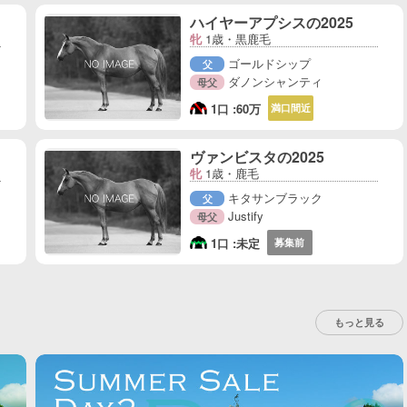
ハイヤーアプシスの2025
牝
1歳・黒鹿毛
ゴールドシップ
父
ダノンシャンティ
母父
1口 :
60万
満口間近
ヴァンビスタの2025
牝
1歳・鹿毛
キタサンブラック
父
Justify
母父
1口 :
未定
募集前
もっと見る