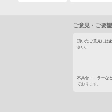
友道調教師「いつ見て
締まった体でした」
ご意見・ご要望
頂いたご意見には
さい。
不具合・エラーな
ております。