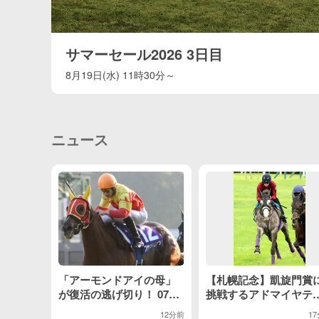
サマーセール2026 3日目
8月19日(水) 11時30分～
ニュース
「アーモンドアイの母」
【札幌記念】凱旋門賞
が復活の逃げ切り！ 07年
挑戦するアドマイヤテ
札幌記念をプレイバック
は復帰戦へ好仕上が
12分前
1