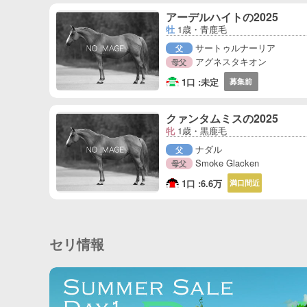
アーデルハイトの2025
牡
1歳・青鹿毛
サートゥルナーリア
父
アグネスタキオン
母父
1口 :
未定
募集前
クァンタムミスの2025
牝
1歳・黒鹿毛
ナダル
父
Smoke Glacken
母父
1口 :
6.6万
満口間近
セリ情報