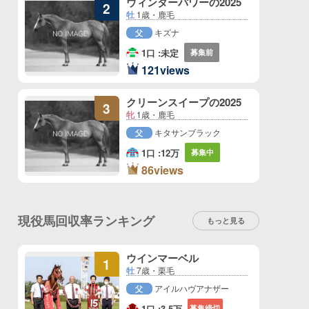
ウィンターパワーの2025
2
牡
1歳・鹿毛
キズナ
父
1口 :
未定
募集前
2
121views
位
クリーンスイープの2025
3
牝
1歳・鹿毛
キタサンブラック
父
1口 :
12万
募集中
3
86views
位
現役馬回収率ランキング
もっと見る
ウインマーベル
1
牡
7歳・栗毛
アイルハヴアナザー
父
1口 :
3.5万
募集締切