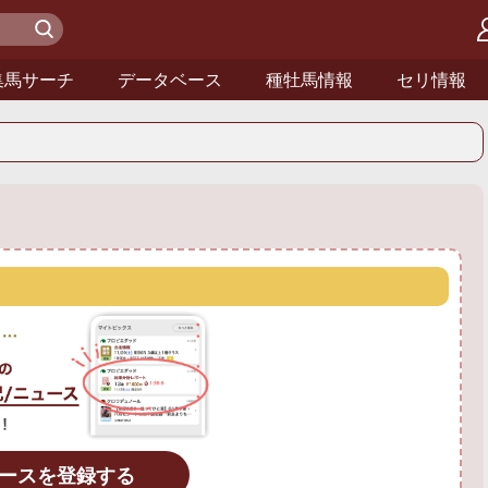
検 索
集馬サーチ
データベース
種牡馬情報
セリ情報
ースを登録する