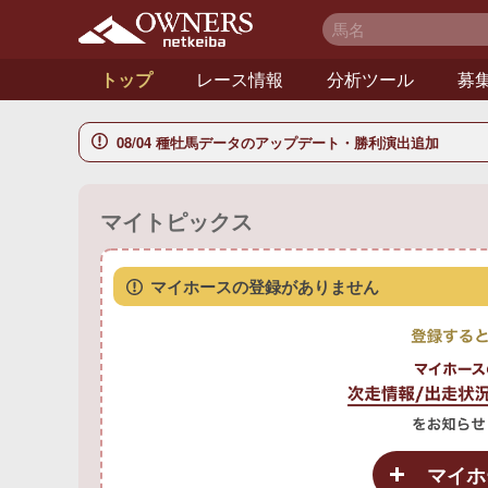
netkeiba オーナー
ズ
トップ
レース情報
分析ツール
募
08/04 種牡馬データのアップデート・勝利演出追加
マイトピックス
マイホースの登録がありません
マイホ