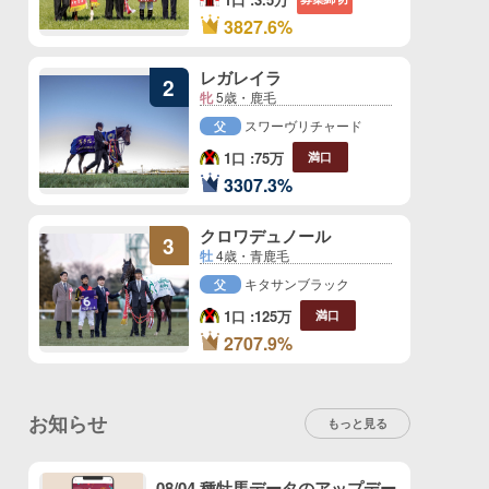
1
3827.6%
位
レガレイラ
2
牝
5歳・鹿毛
スワーヴリチャード
父
1口 :
75万
満口
2
3307.3%
位
クロワデュノール
3
牡
4歳・青鹿毛
キタサンブラック
父
1口 :
125万
満口
3
2707.9%
位
お知らせ
もっと見る
08/04 種牡馬データのアップデー